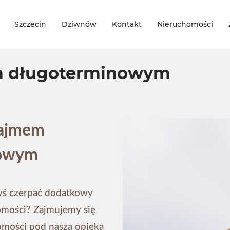
Szczecin
Dziwnów
Kontakt
Nieruchomości
m długoterminowym
najmem
nowym
byś czerpać dodatkowy
omości? Zajmujemy się
omości pod naszą opieką