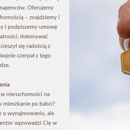
h najemców. Oferujemy
homością – znajdziemy i
my i podpiszemy umowę
atności, dokonywać
ieszył się radością z
okojnie czerpał z tego
dze.
enia
 w nieruchomości na
 mieszkanie po babci?
ie o wynajmowaniu, ale
mentor wprowadzi Cię w