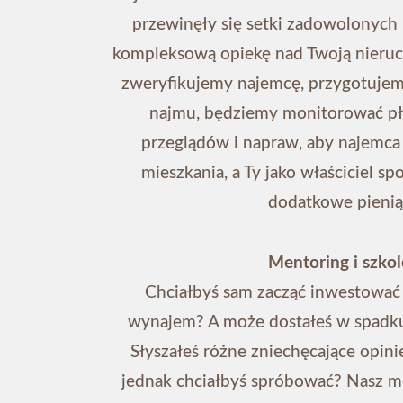
przewinęły się setki zadowolonyc
kompleksową opiekę nad Twoją nieruc
zweryfikujemy najemcę, przygotuje
najmu, będziemy monitorować pł
przeglądów i napraw, aby najemca c
mieszkania, a Ty jako właściciel sp
dodatkowe pienią
Mentoring i szkol
Chciałbyś sam zacząć inwestować
wynajem? A może dostałeś w spadku
Słyszałeś różne zniechęcające opin
jednak chciałbyś spróbować? Nasz 