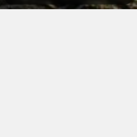
dozwolony
bezpłatny
darmowe Wi-
atrakcje
pobyt ze
parking
Fi
miejskie
zwierzętami
Apartament w Centrum