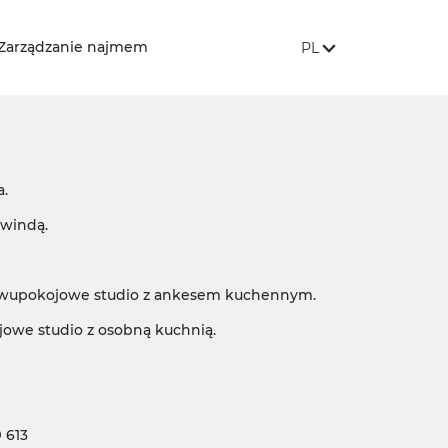
JĘZYK STRONY:
, POKAŻ DOSTĘPNE 
Zarządzanie najmem
PL
a.
windą.
dwupokojowe studio z ankesem kuchennym.
jowe studio z osobną kuchnią.
 613