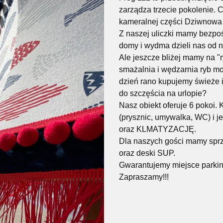
zarządza trzecie pokolenie. 
kameralnej części Dziwnowa
Z naszej uliczki mamy bezpo
domy i wydma dzieli nas od n
Ale jeszcze bliżej mamy na "r
smażalnia i wędzarnia ryb mo
dzień rano kupujemy świeże 
do szczęścia na urlopie?
Nasz obiekt oferuje 6 pokoi.
(prysznic, umywalka, WC) i j
oraz KLMATYZACJĘ.
Dla naszych gości mamy sprze
oraz deski SUP.
Gwarantujemy miejsce park
Zapraszamy!!!