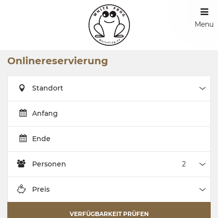
Menu
Onlinereservierung
Standort
Stan
Anfang
Ende
Personen
Pers
Preis
Prei
VERFÜGBARKEIT PRÜFEN